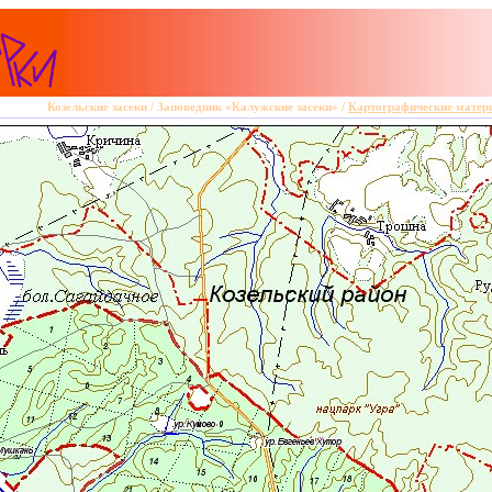
Козельские засеки
/
Заповедник «Калужские засеки»
/
Картографические мате