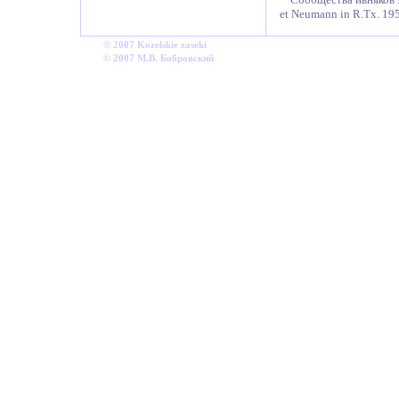
et Neumann in R.Tx. 19
©
2007
Kozelskie
zaseki
© 2007
М.В. Бобровский