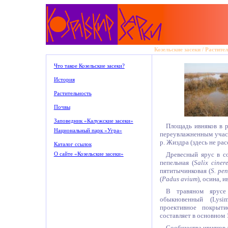
Козельские засеки
/
Растите
Что такое Козельские засеки?
История
Растительность
Почвы
Заповедник «Калужские засеки»
Площадь ивняков в р
Национальный парк «Угра»
переувлажненным участ
р. Жиздра (здесь не ра
Каталог ссылок
Древесный ярус в с
О сайте «Козельские засеки»
пепельная (
Salix ciner
пятитычинковая (
S. pe
(
Padus avium
), осина, и
В травяном ярусе 
обыкновенный (Lysima
проективное покрыт
составляет в основном
Сообщества ивняков 