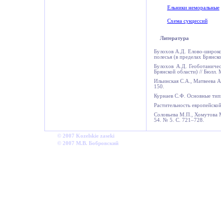
Ельники неморальные
Схема сукцессий
Литература
Булохов А.Д. Елово-широко
полесья (в пределах Брянско
Булохов А.Д. Геоботаниче
Брянской области) // Бюлл.
Ильинская С.А., Матвеева А
150.
Курнаев С.Ф. Основные тип
Растительность европейско
Соловьева М.П., Хомутова М
54. № 5.
С. 721
–728.
©
2007
Kozelskie
zaseki
© 2007
М.В. Бобровский