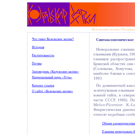
Козельские засеки
/
Растите
Что такое Козельские засеки?
Синтаксономическое 
История
Неморальные ельники
ельниками (Курнаев, 19
Растительность
ельников распростран
Брянской областях они
Почвы
(Соловьева, Хомутова,
Заповедник «Калужские засеки»
наиболее близки к сою
Национальный парк «Угра»
1993.
По доминантной клас
Каталог ссылок
зеленчуковым ельникам 
О сайте «Козельские засеки»
южной тайги, в северн
части СССР, 1980). П
Melico-Piceenion
K.-L
Флористическая диагно
относят подобные сооб
Общая характеристик
Ельники неморально-