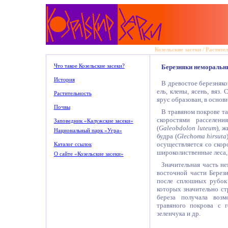
Козельские засеки
/
Растите
Что такое Козельские засеки?
Березняки неморальн
История
В древостое березняко
ель, клены, ясень, вяз
Растительность
ярус образован, в осно
Почвы
В травяном покрове т
скоростями расселени
Заповедник «Калужские засеки»
(
Galeobdolon luteum
), 
Национальный парк «Угра»
будра (
Glechoma hirsuta
осуществляется со скор
Каталог ссылок
широколиственные леса,
О сайте «Козельские засеки»
Значительная часть не
восточной части Берези
после сплошных рубок 
которых значительно с
береза получала возм
травяного покрова с 
зеленчука и др.