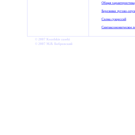
Общая характеристика
Березняки лугово-опу
Схема сукцессий
Синтаксономическое 
©
2007
Kozelskie
zaseki
© 2007
М.В. Бобровский