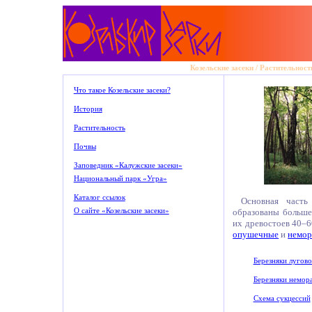
Козельские засеки
/
Растительност
Что такое Козельские засеки?
История
Растительность
Почвы
Заповедник «Калужские засеки»
Национальный парк «Угра»
Каталог ссылок
Основная часть
О сайте «Козельские засеки»
образованы большей
их древостоев 40–6
опушечные
и
немор
Березняки лугов
Березняки немор
Схема сукцессий