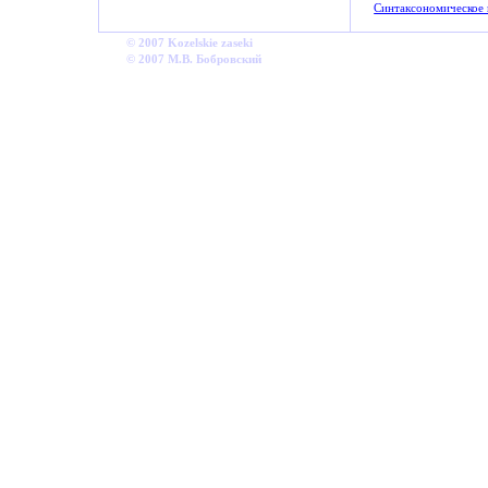
Синтаксономическое
©
2007
Kozelskie
zaseki
© 2007
М.В. Бобровский