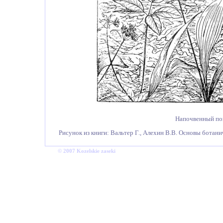
Напочвенный пок
Рисунок из книги:
Вальтер
Г.,
Алехин В.В. Основы ботаниче
©
2007
Kozelskie
zaseki