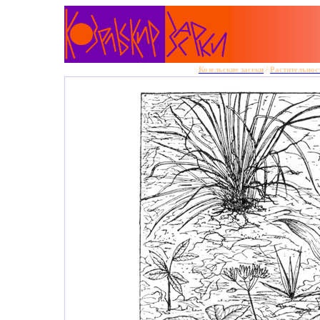
Козельские засеки
/
Растительнос