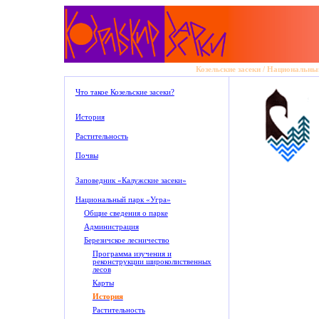
Козельские засеки
/
Национальный
Что такое Козельские засеки?
История
Растительность
Почвы
Заповедник «Калужские засеки»
Национальный парк «Угра»
Общие сведения о парке
Администрация
Березичское лесничество
Программа изучения и
реконструкции широколиственных
лесов
Карты
История
Растительность