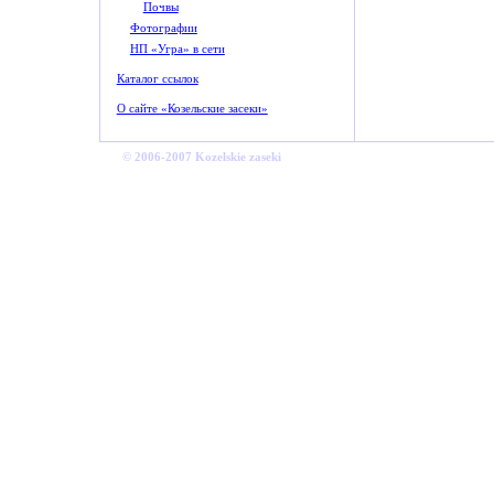
Почвы
Фотографии
НП «Угра» в сети
Каталог ссылок
О сайте «Козельские засеки»
© 2006-2007 Kozelskie zaseki