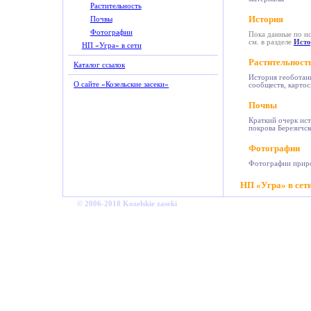
Растительность
История
Почвы
Фотографии
Пока данные по и
см. в разделе
Исто
НП «Угра» в сети
Растительност
Каталог ссылок
История геоботан
О сайте «Козельские засеки»
сообществ, картос
Почвы
Краткий очерк ист
покрова Березичск
Фотографии
Фотографии приро
НП «Угра» в сет
© 2006-2010 Kozelskie zaseki