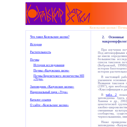
Козельские засеки
/
Почв
Что такое Козельские засеки?
2. Основные
макроморфолог
История
При изучении поч
Растительность
Под автоморфными в
не имели определяющ
большинства исслед
Почвы
список таксонов поч
История исследования
(Бобровский, 1998б
истории биогеоценоз
Почвы «Калужских засек»
истории растительно
Почвы Березичского лесничества НП
В настоящей рабо
«Угра»
указанием основных
Названия таксонов 
(1997); при необход
Заповедник «Калужские засеки»
«Классификация и ди
Национальный парк «Угра»
В
табл. 2
показа
заповедника. Здесь
Каталог ссылок
Ханина и др., 2002
ценотической групп
О сайте «Козельские засеки»
хвойно-широколист
смешанные культур
сообщества, сущес
черноольшаники, ивн
Ниже приведены
заповедника «Калужс