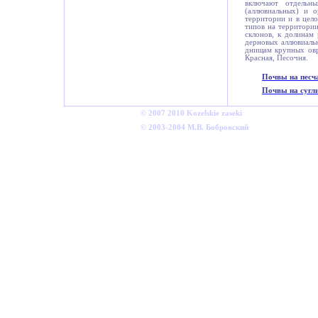
включают отдельны
(аллювиальных) и о
территории и в цел
типов на территори
склонов, к долинам
дерновых аллювиаль
днищам крупных овр
Красная, Песочня.
Почвы на песч
Почвы на сугл
©
2007
2010
Kozelskie
zaseki
©
2003-2004 М.В. Бобровский